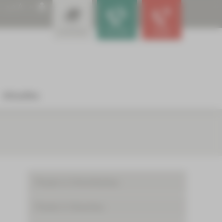
A
A
A
Leistungen
Für Ärzte
Notfall
Aktuelles
Praxen in Crimmitschau
Praxen in Glauchau