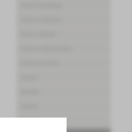
Praxen in Kirchberg
Praxen in Reinsdorf
Praxis in Werdau
Praxen in Wilkau-Haßlau
Praxen in Zwickau
Karriere
Aktuelles
Termine
Kontakt