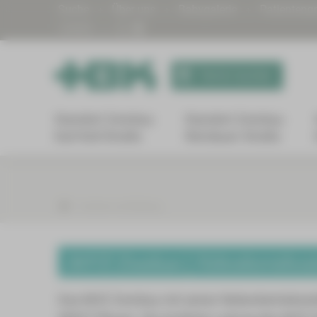
Suche
Über uns
Babygalerie
Patienteng
| KHZG
Termin buchen
Standort Zwickau
Standort Zwickau
Karl-Keil-Straße
Werdauer Straße
Karriere und Bildung
MVZ Zwickau | Nebenbetriebsstä
Das MVZ Zwickau mit seiner Nebenbetriebsstät