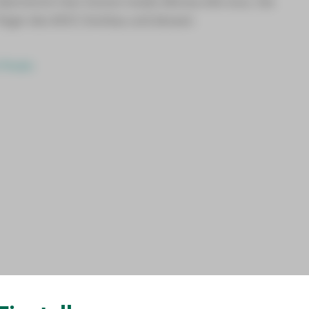
übernimmt Herr Doctor-medic Mircea-Alin Iova. Die
räger des MVZ Zwickau und dessen
Praxis: