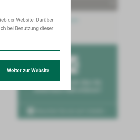
Praxis in Plauen
ieb der Website. Darüber
MVZ Zwickau | Plauen
ich bei Benutzung dieser
Neurochirurgie
Weiter zur Website
Sie möchten mehr über die
Arbeit beim HBK erfahren?
Besuchen Sie uns auf LinkedIn ›