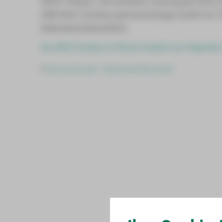
08527 Plauen. Die ärztliche Leitung des MVZ 
HBK MVZ Zwickau gemeinnützige GmbH ist T
Nebenbetriebsstätten.
Das MVZ Zwickau in Plauen besteht aus folgender 
Neurochirurgie - Nebenbetriebsstätte