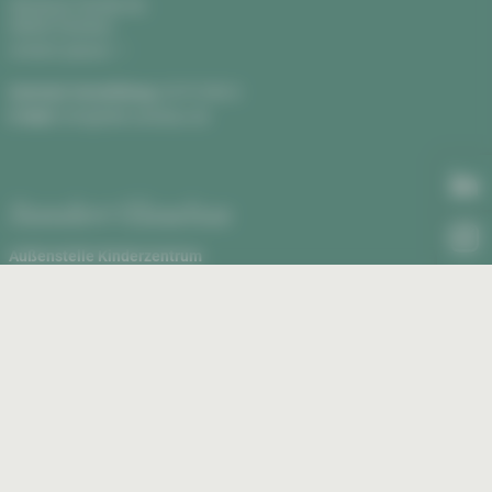
Werdauer Straße 68,
08060 Zwickau
Anfahrt planen
Zentrale Vermittlung:
0375 590-0
E-Mail:
info@hbk-zwickau.de
Standort Glauchau
Außenstelle Kinderzentrum
Rudolf Virchow Klinikum, Haus 2
Virchowstraße 18, 08371 Glauchau
Anfahrt planen
Außenstelle Kinderzentrum:
03763 43-1460
E-Mail:
kinderklinik@kkh-glauchau.de