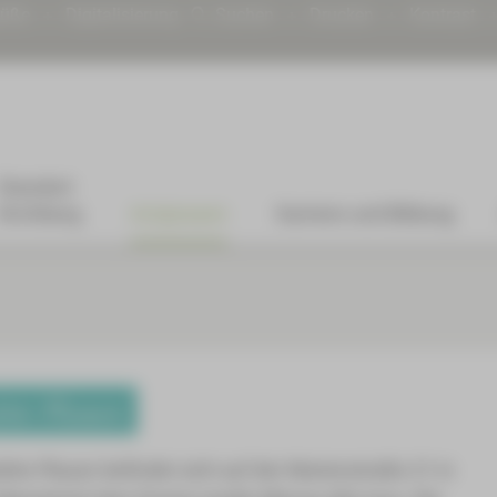
rüße
Digitalisierung
Suchen
Drucken
Kontrast
Standort
Kirchberg
Arztpraxen
Karriere und Bildung
tte Plauen
te Plauen befindet sich auf der Marienstraße 21 in