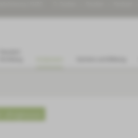
gitalisierung | KHZG
Suchen
Drucken
Kontrast
Standort
Kirchberg
Arztpraxen
Karriere und Bildung
r Arztpraxen