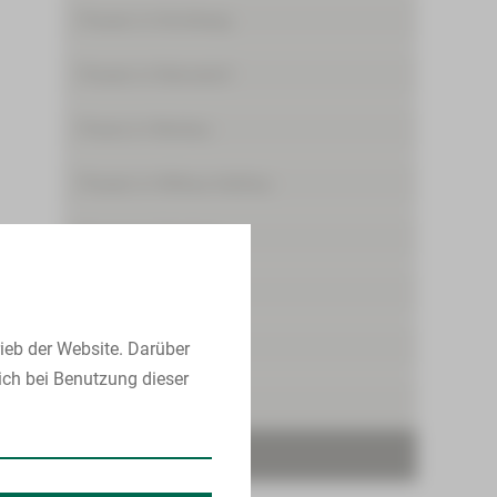
Praxen in Kirchberg
Praxen in Reinsdorf
Praxis in Werdau
Praxen in Wilkau-Haßlau
Praxen in Zwickau
Karriere
Aktuelles
ieb der Website. Darüber
ich bei Benutzung dieser
Termine
Kontakt