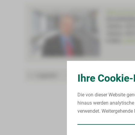
Michael Kam
Geschäftsfüh
Telefon: 037
Telefax: 037
E-Mail:
polik
Lageplan
Ihre Cookie-
Verschiebun
Die von dieser Website gen
Verschiebun
hinaus werden analytische 
Verschiebun
verwendet. Weitergehende I
Verschiebun
Verschiebun
Verschiebun