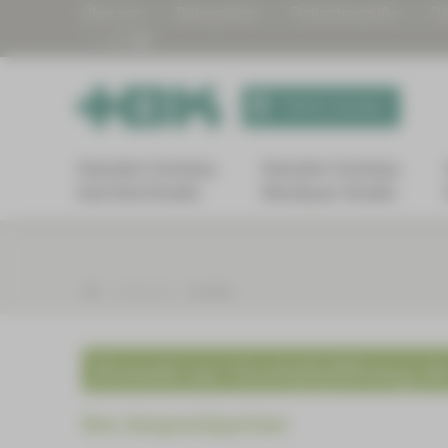
Über uns
Babygalerie
Patientengrüße
Di
Termin buchen
Standort Zwickau
Standort Zwickau
Karl-Keil-Straße
Werdauer Straße
Arztpraxen
Kontakt
Kontakt zur Geschäftsführung de
Ihre Ansprechpartner