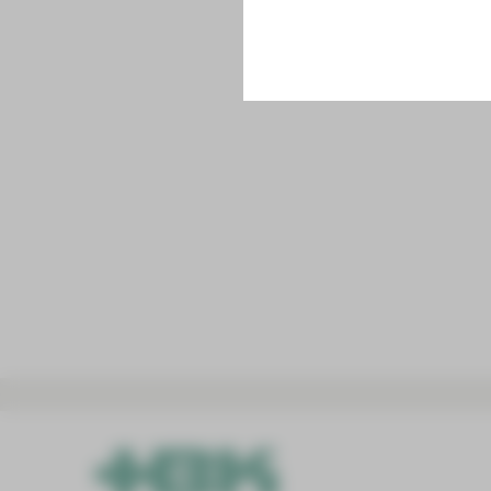
Postanschrift
HBK-Poliklinik gemeinnützige GmbH
Karl-Keil-Straße 35
08060 Zwickau
Lage