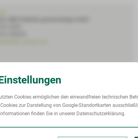
olz
rer HBK-Poliklinik gemeinnützige GmbH
5 51-2372
5 51-542372
linik@hbk-zwickau.de
Einstellungen
Mehr anzeigen
g des Lageplanes:
x:
y:
utzten Cookies ermöglichen den einwandfreien technischen Betr
g des Lageplanes:
x:
y:
Cookies zur Darstellung von Google-Standortkarten ausschließl
g des Lageplanes:
x:
y:
nformationen finden Sie in unserer Datenschutzerklärung.
g des Lageplanes:
x:
y:
g des Lageplanes:
x:
y:
g des Lageplanes:
x:
y: