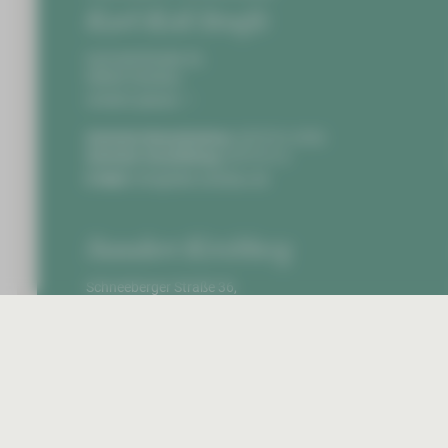
 GmbH befindet sich im Haus 31, Eingang A,
Karl-Keil-Straße
Karl-Keil-Straße 35,
08060 Zwickau
Anfahrt planen
tlang der Karl-Keil-Straße oder auf dem Besucherparkplatz
Zentrale Notaufnahme:
0375 51-4703
Zentrale Vermittlung:
0375 51-0
E-Mail:
info@hbk-zwickau.de
herunterladen.
Standort Kirchberg
Schneeberger Straße 36,
08107 Kirchberg
Anfahrt planen
Zentrale Vermittlung:
037602 8-0
E-Mail:
info@hbk-zwickau.de