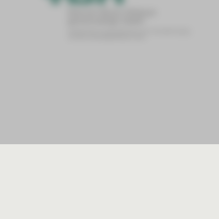
Die Verwaltung der HBK-Poliklinik gemeinnützige
Dachgeschoss.
Parkmöglichkeit
Die nächsten Parkmöglichkeiten befinden sich en
Steinpleiser Straße.
Lageplan zum Herunterladen
Unseren Lageplan können Sie sich auch