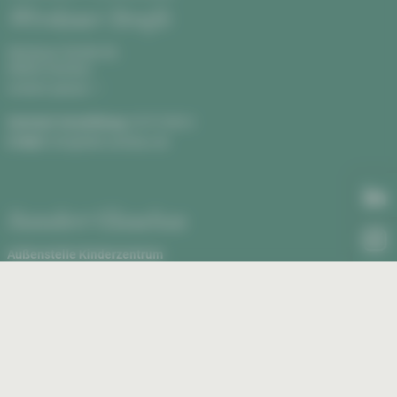
Werdauer Straße
Werdauer Straße 68,
08060 Zwickau
Anfahrt planen
Zentrale Vermittlung:
0375 590-0
E-Mail:
info@hbk-zwickau.de
Standort Glauchau
Außenstelle Kinderzentrum
Rudolf Virchow Klinikum, Haus 2
Virchowstraße 18, 08371 Glauchau
Anfahrt planen
Außenstelle Kinderzentrum:
03763 43-1460
E-Mail:
kinderklinik@kkh-glauchau.de