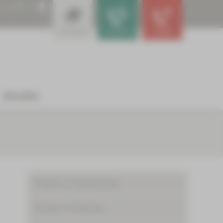
A
A
A
Leistungen
Für Ärzte
Notfall
Aktuelles
Praxen in Crimmitschau
Praxen in Glauchau