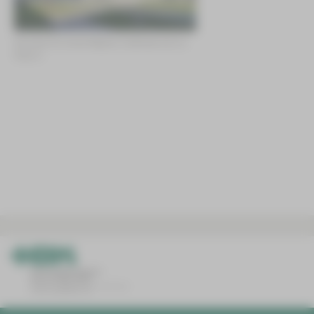
Die Klinik für Innere Medizin II befindet sich im
Haus 5.