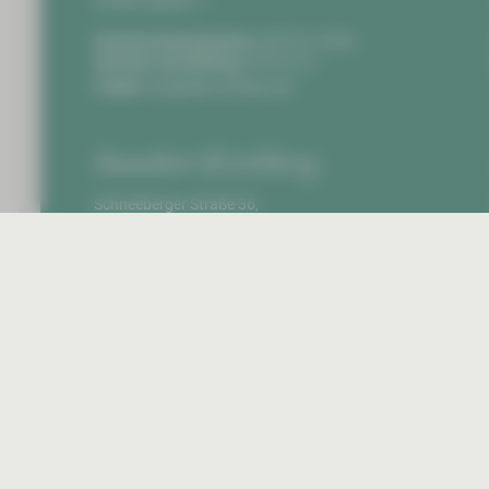
Anfahrt planen
Zentrale Notaufnahme:
0375 51-4703
Zentrale Vermittlung:
0375 51-0
E-Mail:
info@hbk-zwickau.de
Standort Kirchberg
Schneeberger Straße 36,
08107 Kirchberg
Anfahrt planen
Zentrale Vermittlung:
037602 8-0
E-Mail:
info@hbk-zwickau.de
Startseite
Impr