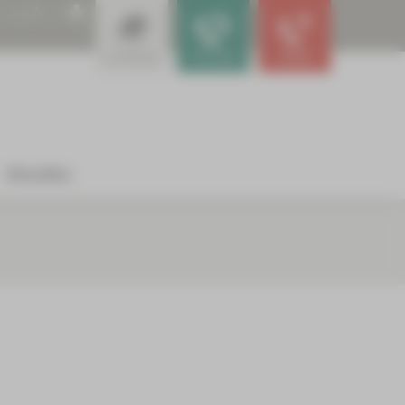
A
A
A
Leistungen
Für Ärzte
Notfall
Aktuelles