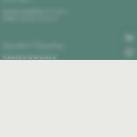
Anfahrt planen
Zentrale Vermittlung:
0375 590-0
E-Mail:
info@hbk-zwickau.de
Standort Glauchau
Außenstelle Kinderzentrum
Rudolf Virchow Klinikum, Haus 2
Virchowstraße 18, 08371 Glauchau
Anfahrt planen
Außenstelle Kinderzentrum:
03763 43-1460
E-Mail:
kinderklinik@kkh-glauchau.de
essum
Datenschutz
Erklärung zur Barrierefreiheit