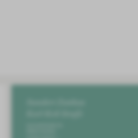
on Google Maps angezeigt
werden?
nen erhalten Sie in unserer
.
TEN ANZEIGEN
Standort Zwickau
Karl-Keil-Straße
Karl-Keil-Straße 35,
08060 Zwickau