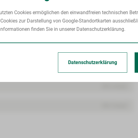
utzten Cookies ermöglichen den einwandfreien technischen Betr
Cookies zur Darstellung von Google-Standortkarten ausschließl
Mehr anzeigen
nformationen finden Sie in unserer Datenschutzerklärung.
Mehr anzeigen
Datenschutzerklärung
 133008
Mehr anzeigen
Mehr anzeigen
Mehr anzeigen
 unter
03741 133008
;
15.00 Uhr unter
0375 590-4000
.