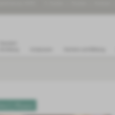
gitalisierung | KHZG
Suchen
Drucken
Kontrast
Standort
Kirchberg
Arztpraxen
Karriere und Bildung
te) | Plauen