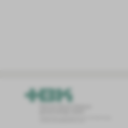
Telefon:
03741 133008
Telefax: wird noch ergänzt
E-Mail:
Sollen Karten v
Mehr Informatio
KAR