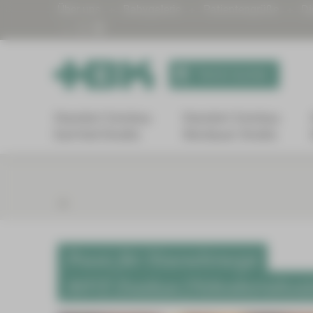
Über uns
Babygalerie
Patientengrüße
Di
Termin buchen
Standort Zwickau
Standort Zwickau
Karl-Keil-Straße
Werdauer Straße
Praxis für Neurochirurgie
MVZ Zwickau (Nebenbetriebsstät