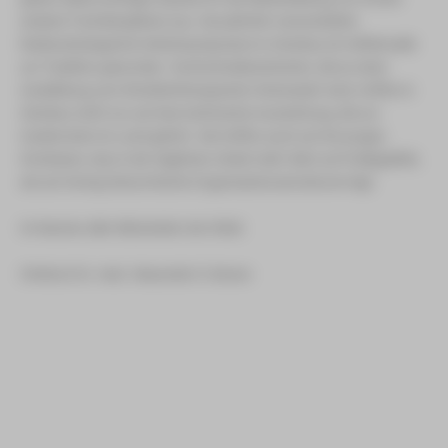
anderer Fachdisziplinen aus. Das jährlich veranstaltete
Radioonkologische Herbstsymposium in Zwickau ist mittlerweile
zur Tradition geworden. Hochschulabsolventen, die an einer
Ausbildung zum Strahlentherapeuten interessiert sind, treffen in
Zwickau nicht nur auf eine technische Ausstattung, die zur
modernsten im Land gehört. Sie treffen auch auf ein junges
Ärzteteam, das in der täglichen Arbeit mehr Wert auf Kollegialität,
als auf streng hierarchische Organisationsstrukturen legt.
Im Namen aller Mitarbeiter der Klinik
Chefarzt Dr. med. Alexander D. Boicev