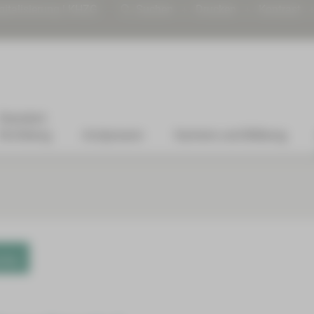
gitalisierung | KHZG
Suchen
Drucken
Kontrast
Standort
Kirchberg
Arztpraxen
Karriere und Bildung
ums