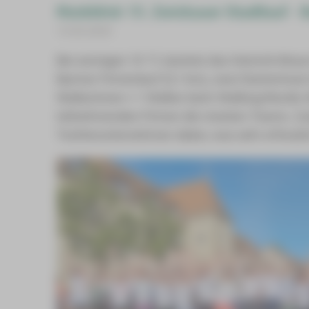
Rückblick 15. Zwickauer Stadtlauf -
13.05.2025
Bei sonnigen 16 °C startete das Heinrich-Bra
Barmer Firmenlauf (5,1 km), zwei Starterinne
Walkerinnen + 1 Walker beim Walking/Nordic-W
teilnehmenden Firmen die meisten Teams. Zu
Tochterunternehmen dabei, was sehr erfreulich