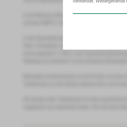
verwendet. Weitergehende I
In der Wertung „Mixed Team“ erreichte das Team „
(Lehrerin MBFS), Yannik Tristan Walter (Azubi) und 
In der Gesamteinzelwertung der Frauen belegt Sindy 
Platz. Schnellster Läufer des HBK war Alexander Suf
hervorragenden 5. Platz in der Gesamteinzelwertun
Walking-Lauf erreichte Yvonne Schenke (Orthopädie
Besonders erwähnenswert ist der Einsatz von Anna He
Teilnehmerin an der Strecke während der Laufs Erste 
Wir danken allen Teilnehmern für ihren sportlichen 
angefeuert und unterstützt haben. Wir sind stolz übe