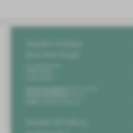
Standort Zwickau
Karl-Keil-Straße
Karl-Keil-Straße 35,
08060 Zwickau
Anfahrt planen
Zentrale Notaufnahme:
0375 51-4703
Zentrale Vermittlung:
0375 51-0
E-Mail:
info@hbk-zwickau.de
Standort Kirchberg