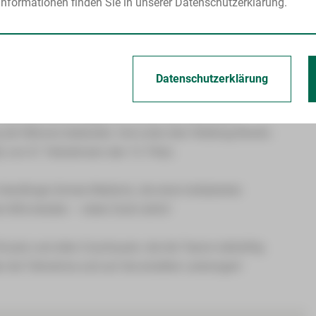
nformationen finden Sie in unserer Datenschutzerklärung.
MBFS“ mit Johanna Winkler (Lehrerin MBFS), Susanne Pampel
Elias Kern (Azubi) den 8. Platz von 38 Teams.
Datenschutzerklärung
Loreth (Anästhesie) mit einer Zeit von 23:50 min den 17.
feda (Unfallchirurgie) mit 18:02 min, was einen
g der Männer bedeutete. Und unter dem Walking/Nordic-
) von 61 Teilnehmern den 13. Platz.
ndlinger (Innere Medizin), die einer kollabierten
Hilfe leistete – vielen Dank dafür!
Einsatz und allen Zuschauern, die die Teams tatkräftig
r die Teilnahme und auf die erzielten Leistungen!