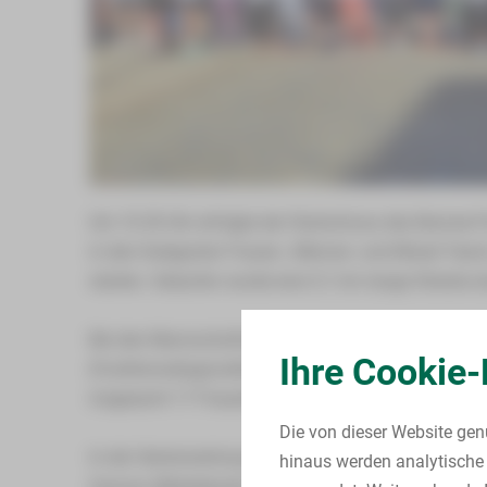
Um 10.30 Uhr erfolgte der Startschuss des Barmer-F
in den Kategorien Frauen-, Männer- und Mixed Teams
starten. Gelaufen wurde eine 5,1 km lange Strecke d
Bei den Mannschaftswertungen belegten unsere Da
Ihre Cookie-
(Funktionsdiagnostik), Carmen Otto (Anästhesie) und
insgesamt 17 Frauenteams.
Die von dieser Website gen
In der Herrenwertung belegten Alexander Suffeda (Un
hinaus werden analytische 
Ganzon (Betriebsrat) und Christian Weiß (Informatik