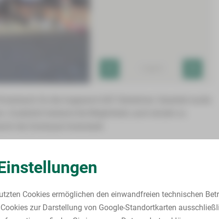
1
von 5
irmenlaufs für die insgesamt 645 Teilnehmer. Gewertet wurde
. Zusätzlich bestand die Möglichkeit, auch einzeln zu
urch die Zwickauer Innenstadt.
men Sindy Loreth (Anästhesie), Dorina Schwanck
Einstellungen
 Christina Hösel (Gefäßchirurgie) den 3. Platz von
utzten Cookies ermöglichen den einwandfreien technischen Betr
fallchirurgie), Matteo Zschiesche (Auszubildender), Martin
Cookies zur Darstellung von Google-Standortkarten ausschließl
) den 1. Platz von 47 Herrenteams.