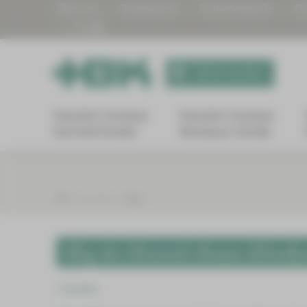
Über uns
Babygalerie
Patientengrüße
Di
Termin buchen
Standort Zwickau
Standort Zwickau
Karl-Keil-Straße
Werdauer Straße
Aktuelles
Blog
Blog des Heinrich-Braun-Klinik
Zurück