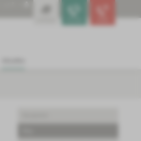
A
A
A
Leistungen
Für Ärzte
Notfall
Aktuelles
Neuigkeiten
Blog