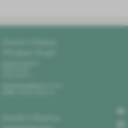
Standort Zwickau
Werdauer Straße
Werdauer Straße 68,
08060 Zwickau
Anfahrt planen
Zentrale Vermittlung:
0375 590-0
E-Mail:
info@hbk-zwickau.de
Standort Glauchau