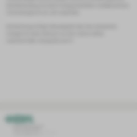
Nachbehandlung mit einem Checkpointinhibitor (medikamentöse
Tumortherapie) für ein Jahr empfohlen.
Die Nachsorge erfolgt risikoadaptiert über den ambulanten
Urologen für einen Zeitraum von fünf Jahren mittels
Laborkontrollen, Sonografie und CT.