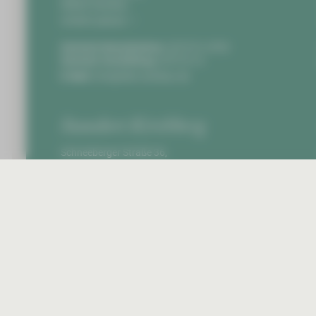
08060 Zwickau
Anfahrt planen
Zentrale Notaufnahme:
0375 51-4703
Zentrale Vermittlung:
0375 51-0
E-Mail:
info@hbk-zwickau.de
Standort Kirchberg
Schneeberger Straße 36,
08107 Kirchberg
Anfahrt planen
Zentrale Vermittlung:
037602 8-0
E-Mail:
info@hbk-zwickau.de
Startseite
Impr