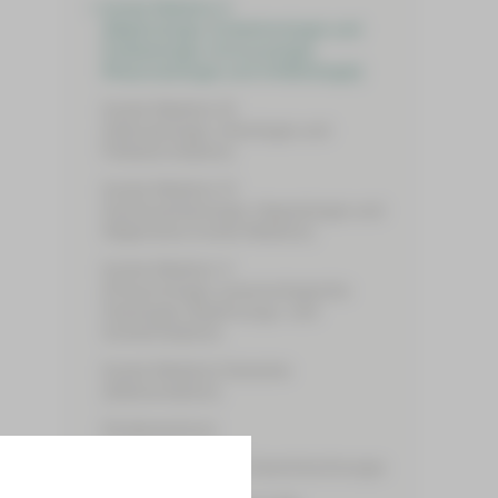
Innere Medizin II
(Nephrologie, Endokrinologie und
Diabetologie, Immunologie,
Rheumatologie und Infektiologie)
Innere Medizin III
(Hämatologie, Onkologie und
Palliativmedizin)
Innere Medizin IV
(Gastroenterologie, Hepatologie und
Allgemeine Innere Medizin)
Innere Medizin V
(Pneumologie, pneumologische
Onkologie, Beatmungs- und
Schlafmedizin)
Innere Medizin/Geriatrie
(Altersmedizin)
Kinderzentrum
Mund-, Kiefer- und Gesichtschirurgie