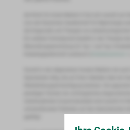
die Klinik für Innere Medizin II hat sich sowohl au
(von der Deutschen Gesellschaft für Nephrologie a
die Diagnostik und Therapie von endokrinologische
Ein weiterer Schwerpunkt besteht in der Therapie des 
Behandlungseinrichtung für Typ 1 und Typ 2-Diabeti
Diabetesgesellschaft anerkannt (
Diabeteszentrum >
Sowohl in der allgemeinen Inneren Medizin als auch
Spezialisten tätig, die auf ihren Gebieten über ein 
Weiterbildungsermächtigung besitzen. Die apparati
jeweiligen Fächern ein umfangreiches diagnostisch
interdisziplinäre Zusammenarbeit wird sowohl im 
schwerstkranker Patienten auf der internistischen I
gepflegt.