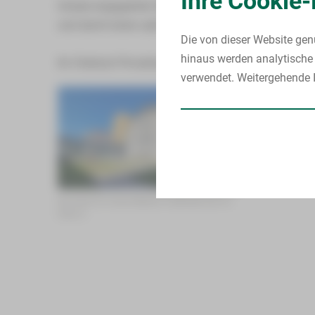
Ihre Cookie-
Unsere engagierten Mitarbeiter sind permanent bem
und damit einen optimalen Genesungsprozess zu e
Die von dieser Website gen
hinaus werden analytische 
Ihr Chefarzt Privatdozent Dr. med. habil. Jens Gerth
verwendet. Weitergehende I
Die Klinik für Innere Medizin II befindet sich im
Haus 5.