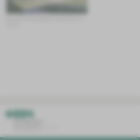
Die Klinik für Innere Medizin II befindet sich im
Haus 5.