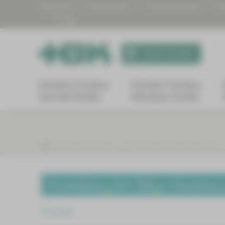
Über uns
Babygalerie
Patientengrüße
Di
Termin buchen
Standort Zwickau
Standort Zwickau
Karl-Keil-Straße
Werdauer Straße
Karriere und Bildung
Fort- und Weiterbildungsangebote
Fortbildung für Pflege-/Funktions
Zurück