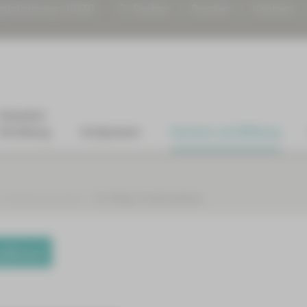
gitalisierung | KHZG
Suchen
Drucken
Kontrast
Standort
Kirchberg
Arztpraxen
Karriere und Bildung
Fortbildungsangebote
Für Pflege-/Funktionsdienst
dienst