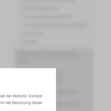
Notfallmanagement
Vorstellung Bildungscampus
Vorstellung Zentrale Praxisanleitung
Downloads
Kontakt
Geförderte Aus- und Weiterbildung
(AZAV)
Integration internationaler
Pflegekräfte/Internationals
Ausbildungs- und Karrieretermine
ieb der Website. Darüber
ich bei Benutzung dieser
Ausbildungs- und Studienangebote