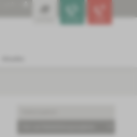
A
A
A
Leistungen
Für Ärzte
Notfall
Aktuelles
Stellenangebote
Fort- und Weiterbildungsangebote