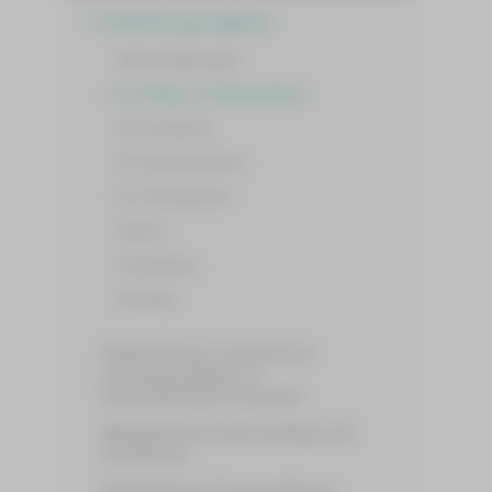
Fortbildungsangebote
Alle Fortbildungen
Für Pflege-/Funktionsdienst
Für Fachärzte
Für Assistenzärzte
Für Therapeuten
Service
Verwaltung
Sonstige
Weiterbildung Fachkraft für
Leitungsaufgaben in
Gesundheitseinrichtungen
Weiterbildung Intensivpflege und
Anästhesie
Weiterbildung Praxisanleitung