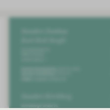
Standort Zwickau
Karl-Keil-Straße
Karl-Keil-Straße 35,
08060 Zwickau
Anfahrt planen
Zentrale Notaufnahme:
0375 51-4703
Zentrale Vermittlung:
0375 51-0
E-Mail:
info@hbk-zwickau.de
Standort Kirchberg
Schneeberger Straße 36,