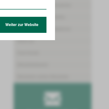
Angebote für Medizinstudenten
Freiwilligendienste/Praktika
Weiter zur Website
Förderpreis für junge Mediziner
Skills-Lab
Gute Gründe
Mitarbeiterbereich
Mitarbeiter werben Mitarbeiter