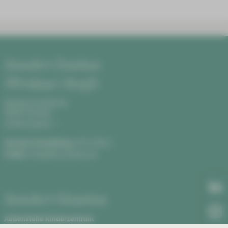
Standort Zwickau
Werdauer Straße
Werdauer Straße 68,
08060 Zwickau
Anfahrt planen
Zentrale Vermittlung:
0375 590-0
E-Mail:
info@hbk-zwickau.de
Standort Glauchau
Außenstelle Kinderzentrum