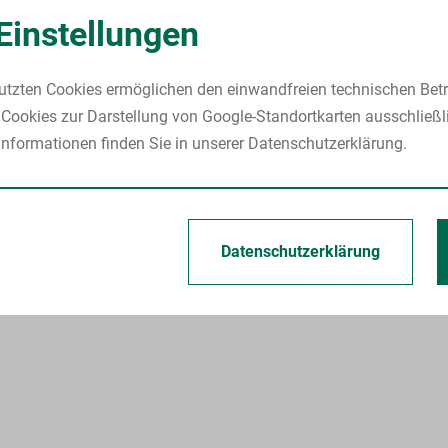
Einstellungen
utzten Cookies ermöglichen den einwandfreien technischen Betr
Cookies zur Darstellung von Google-Standortkarten ausschließl
nformationen finden Sie in unserer Datenschutzerklärung.
Datenschutzerklärung