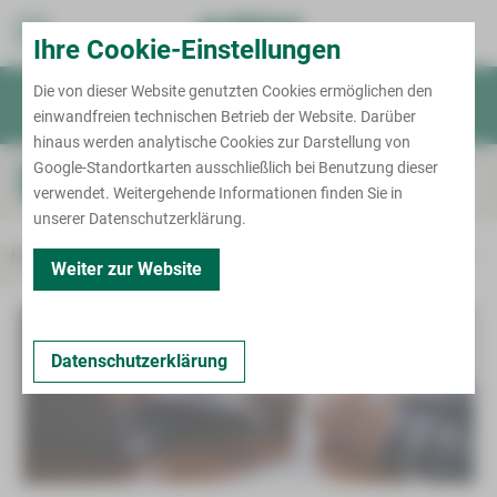
Standort Zwickau
Ihre Cookie-Einstellungen
Karl-Keil-Straße
Die von dieser Website genutzten Cookies ermöglichen den
Patient/Besucher
einwandfreien technischen Betrieb der Website. Darüber
Termin
Notruf
Für Ärzte
hinaus werden analytische Cookies zur Darstellung von
Kliniken & Fachbereiche
Krankenhausaufenthalt
Google-Standortkarten ausschließlich bei Benutzung dieser
Prostatakrebs – Krankheitsbild
Onkologisches Zentrum Zwickau
Informationen von A bis Z
verwendet. Weitergehende Informationen finden Sie in
Zentrale Notaufnahme
unserer Datenschutzerklärung.
Behandlungszentren
Allgemein-, Viszeral- und
Brustkrebszentrum
Minimalinvasive Chirurgie
Kontakt
Krankheitsbild
Früherkennung
Behandlungsverlauf
Weiter zur Website
Ambulante spezialfachärztliche Versorgung
Darmkrebszentrum
Chest Pain Unit (CPU)
Anästhesiologie, Intensivmedizin, Notfallmedizin
(ASV)
Gynäkologische Tumore
und Schmerztherapie
Diabeteszentrum
Bettenmanagement
Hautkrebszentrum
Augenheilkunde und Ophthalmochirurgie
Entwöhnung von der Beatmung
Datenschutzerklärung
Zentrum für Klinische Studien Zwickau
Kopf-Hals-Tumor-Zentrum
Frauenheilkunde und Geburtshilfe
Gefäßzentrum
Pflege
Meilensteine
Lungenkrebszentrum
Hals-Nasen-Ohren-Heilkunde
Kompetenzzentrum für Adipositas- und
Metabolische Chirurgie
Begleitende Maßnahmen
Kontakt
Nierenkrebszentrum
Handchirurgie und Rekonstruktive Mikrochirurgie
Kontakt
Lungenzentrum