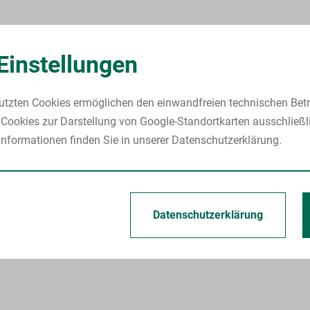
Einstellungen
utzten Cookies ermöglichen den einwandfreien technischen Betr
Cookies zur Darstellung von Google-Standortkarten ausschließl
nformationen finden Sie in unserer Datenschutzerklärung.
Datenschutzerklärung