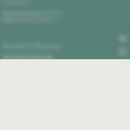
Anfahrt planen
Zentrale Vermittlung:
0375 590-0
E-Mail:
info@hbk-zwickau.de
Standort Glauchau
Außenstelle Kinderzentrum
Rudolf Virchow Klinikum, Haus 2
Virchowstraße 18, 08371 Glauchau
Anfahrt planen
Außenstelle Kinderzentrum:
03763 43-1460
E-Mail:
kinderklinik@kkh-glauchau.de
essum
Datenschutz
Erklärung zur Barrierefreiheit