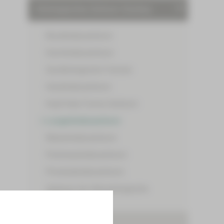
Onkologisches Zentrum Zwickau
Brustkrebszentrum
Darmkrebszentrum
Gynäkologische Tumore
Hautkrebszentrum
Kopf-Hals-Tumor-Zentrum
Lungenkrebszentrum
Nierenkrebszentrum
Pankreaskrebszentrum
Prostatakrebszentrum
Zentrum für Hämatologische
Neoplasien
Behandlungszentren