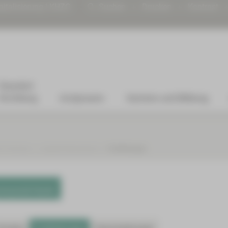
gitalisierung | KHZG
Suchen
Drucken
Kontrast
Standort
Kirchberg
Arztpraxen
Karriere und Bildung
um Zwickau
Lungenkrebszentrum
Fortbildungen
genzentrum