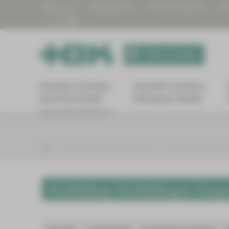
Über uns
Babygalerie
Patientengrüße
Di
Termin buchen
Standort Zwickau
Standort Zwickau
Karl-Keil-Straße
Werdauer Straße
Standort Zwickau Karl-Keil-Straße
Onkologisches Zentr
Fortbildung Fortbildungen Lun