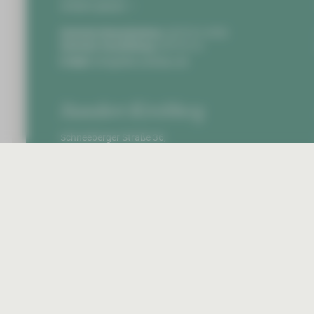
Anfahrt planen
Zentrale Notaufnahme:
0375 51-4703
Zentrale Vermittlung:
0375 51-0
E-Mail:
info@hbk-zwickau.de
Standort Kirchberg
Schneeberger Straße 36,
08107 Kirchberg
Anfahrt planen
Zentrale Vermittlung:
037602 8-0
E-Mail:
info@hbk-zwickau.de
Startseite
Impr