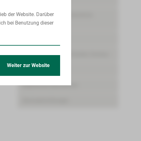
ieb der Website. Darüber
Ambulante spezialfachärztliche
ich bei Benutzung dieser
Versorgung (ASV)
Bettenmanagement
Zentrum für Klinische Studien Zwickau
Weiter zur Website
Pflege
Begleitende Maßnahmen
Serviceeinrichtungen