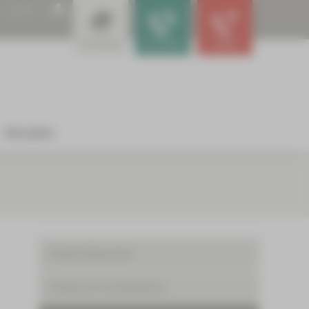
A
A
A
Leistungen
Für Ärzte
Notfall
Aktuelles
Patient/Besucher
Kliniken & Fachbereiche