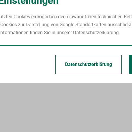
Einstellungen
utzten Cookies ermöglichen den einwandfreien technischen Betr
Cookies zur Darstellung von Google-Standortkarten ausschließl
nformationen finden Sie in unserer Datenschutzerklärung.
Datenschutzerklärung