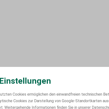
-Einstellungen
nutzten Cookies ermöglichen den einwandfreien technischen Bet
ytische Cookies zur Darstellung von Google-Standortkarten auss
. Weitergehende Informationen finden Sie in unserer Datenschu