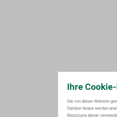
Ihre Cookie
Die von dieser Website ge
Darüber hinaus werden anal
Benutzung dieser verwendet