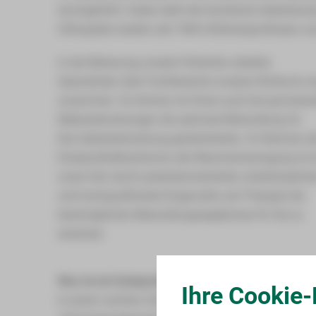
durchgeführt. Dabei steht der künstliche Gelenkersat
Orthopädie werden seit 1984 Hüftendoprothesen und
In der Betreuung unserer Patienten arbeiten
Spezialisten aller Fachbereiche unseres Klinikums 
zusammen. So können wir Ihnen auch bei graviere
Nebenerkrankungen die optimale Behandlung für
Ihre Gelenkerkrankung gewährleisten. Im Rahmen d
Endoprothetikzentrums der Maximalversorgung ist 
unser Ziel, durch patientenorientierte, interdisziplinä
und hochqualifizierte Diagnostik und Therapie die
bestmöglichen Behandlungsergebnisse für Sie zu
erreichen.
Was ist ein Endoprothetikzentrum der Maximalver
Ihre Cookie-
In einem solchen Zentrum müssen mindestens zwei S