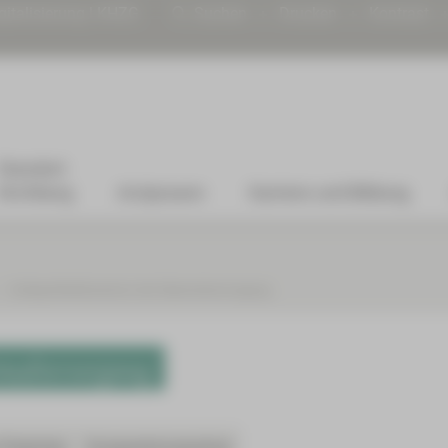
gitalisierung | KHZG
Suchen
Drucken
Kontrast
Standort
Kirchberg
Arztpraxen
Karriere und Bildung
Endoprothetikzentrum der Maximalversorgung
malversorgung
Patienten
Kooperationspartner