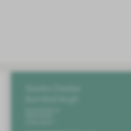
Standort Zwickau
Karl-Keil-Straße
Karl-Keil-Straße 35,
08060 Zwickau
Anfahrt planen