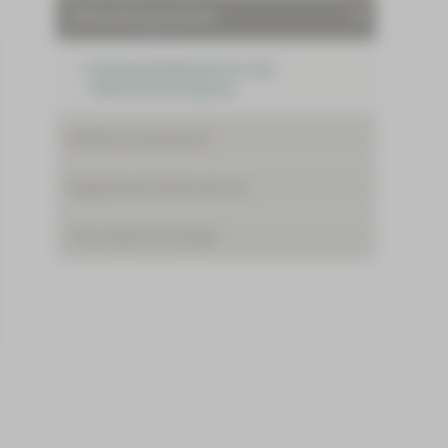
Behandlungszentren
Endoprothetikzentrum der
Maximalversorgung
Bettenmanagement
Begleitende Maßnahmen
Serviceeinrichtungen