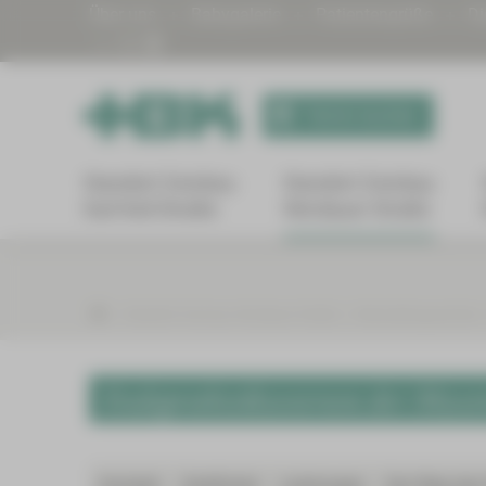
Über uns
Babygalerie
Patientengrüße
Di
Termin buchen
Standort Zwickau
Standort Zwickau
Karl-Keil-Straße
Werdauer Straße
Standort Zwickau Werdauer Straße
Behandlungszentren
Endoprothetikzentrum der Maxi
Kontakt
Zertifiziert
Leistungen
Der Weg des 