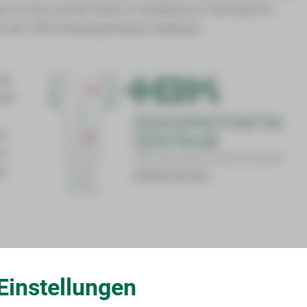
z am Knie und der Hüfte im Vordergrund. In der Klinik für
 seit 1993 Knieendoprothesen eingesetzt.
eng
nden
es
es
re
sorgung?
Einstellungen
enior-Hauptoperateure tätig sein, die jeweils mindestens