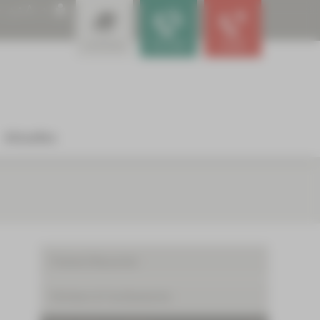
A
A
A
Leistungen
Für Ärzte
Notfall
Aktuelles
Patient/Besucher
Kliniken & Fachbereiche