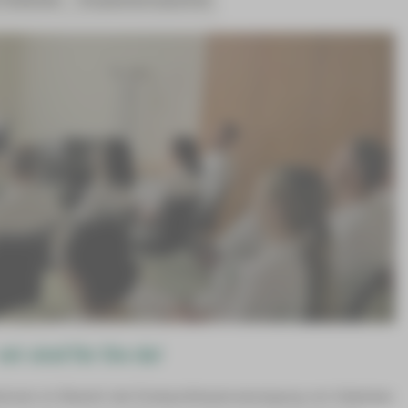
r sind für Sie da!
tionen im Bereich der Endoprothesenversorgung von Gelenken