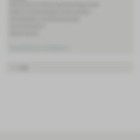
Heinrich-Braun-Klinikum gemeinnützige GmbH
Klinik für Anästhesiologie, Intensivmedizin,
Notfallmedizin und Schmerztherapie
Karl-Keil-Straße 35
08060 Zwickau
Ansprechpartner Sozialdienst >
Lage
Adresse
Heinrich-Braun-Klinikum gemeinnützige GmbH
Standort Kirchberg
Klinik für Anästhesiologie, Intensivmedizin, Notfallmedizin und
Schmerztherapie
Schneeberger Straße 36
08107 Kirchberg