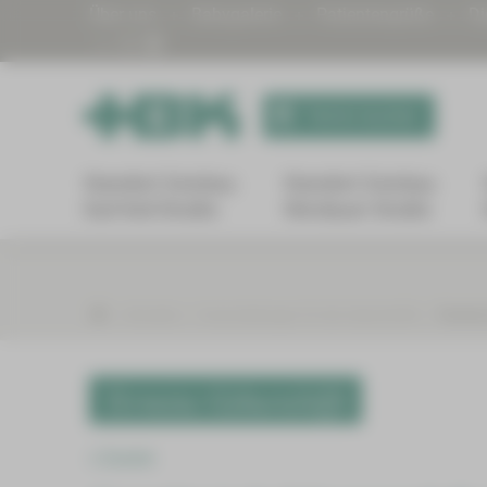
Über uns
Babygalerie
Patientengrüße
Di
Termin buchen
Standort Zwickau
Standort Zwickau
Karl-Keil-Straße
Werdauer Straße
Aktuelles
Veranstaltungen für die Geburtshilfe
Termine
Termine Geburtshilfe
Zurück