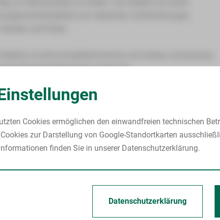
Weg, um Beschwerden zu lindern. Das Nadeln mit seiner
ngerschaftsübelkeit und -erbrechen, Schlafstörungen,
Händen und Füßen.
n Medizin ist eine komplikationsarme und nahezu schmerzlose
vorbereitenden Maßnahmen ab der 36.
Einstellungen
 die Gesetzlichen Krankenkassen die Leistung nicht vergüten,
utzten Cookies ermöglichen den einwandfreien technischen Betr
Cookies zur Darstellung von Google-Standortkarten ausschließl
nformationen finden Sie in unserer Datenschutzerklärung.
hr
elefon: 0375 51-4000
Datenschutzerklärung