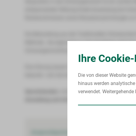
Akupunktur in der Schwangerschaft ist ein sanfter 
entspannenden Wirkung findet Anwendung bei Schwa
Rückenschmerzen sowie Wasseransammlungen an 
Die Behandlung aus der Traditionellen Chinesische
Methode, die ergänzend zu den bewährten geburts
Schwangerschaftswoche eingesetzt werden kann.
Ihre Cookie-
Eine Sitzung dauert zwischen 20 und 30 Minuten. Da
belaufen sich die Kosten auf 15 € pro Sitzung.
Die von dieser Website gen
hinaus werden analytische 
Sprechstunden:
immer dienstags,
verwendet. Weitergehende I
08.30 bis 12.30 U
Anmeldung und Information:
über den Kreißsaal, T
Ansprechpartner