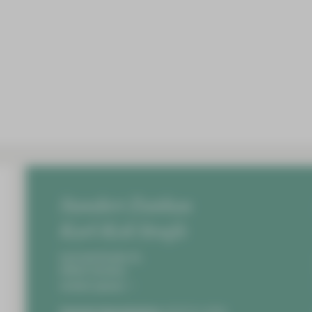
Standort Zwickau
Karl-Keil-Straße
Karl-Keil-Straße 35,
08060 Zwickau
Anfahrt planen