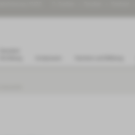
gitalisierung | KHZG
Suchen
Drucken
Kontrast
Standort
Kirchberg
Arztpraxen
Karriere und Bildung
 Geburtshilfe