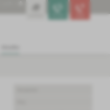
A
A
A
Leistungen
Für Ärzte
Notfall
Aktuelles
Neuigkeiten
Blog