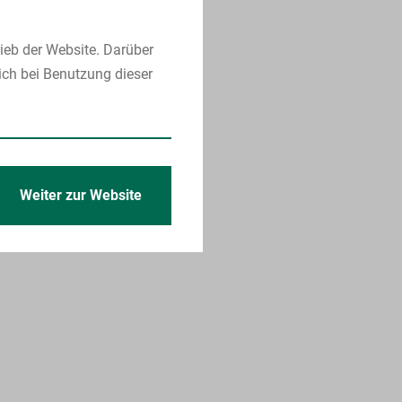
ieb der Website. Darüber
ich bei Benutzung dieser
Weiter zur Website