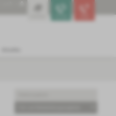
A
A
A
Leistungen
Für Ärzte
Notfall
Aktuelles
Stellenangebote
Fort- und Weiterbildungsangebote