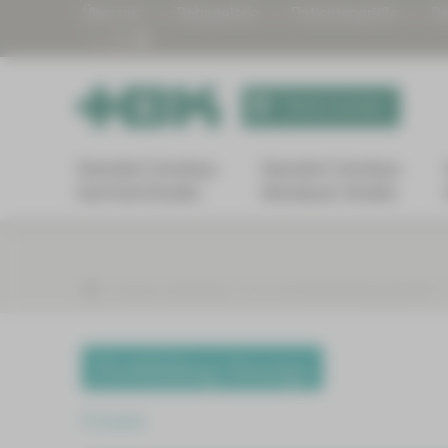
Über uns
Babygalerie
Patientengrüße
Di
Termin buchen
Standort Zwickau
Standort Zwickau
Karl-Keil-Straße
Werdauer Straße
Karriere und Bildung
Fort- und Weiterbildungsangebote
Fortbildung Sonstige
Zurück