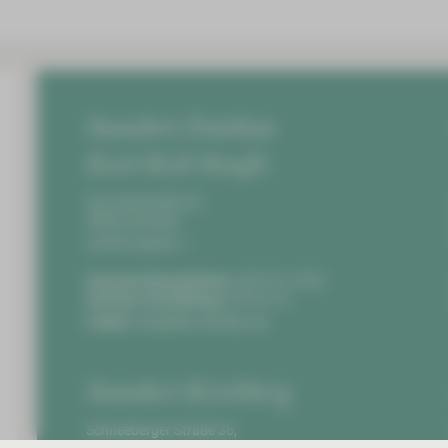
Standort Zwickau
Karl-Keil-Straße
Karl-Keil-Straße 35,
08060 Zwickau
Anfahrt planen
Zentrale Notaufnahme:
0375 51-4703
Zentrale Vermittlung:
0375 51-0
E-Mail:
info@hbk-zwickau.de
Standort Kirchberg
Schneeberger Straße 36,