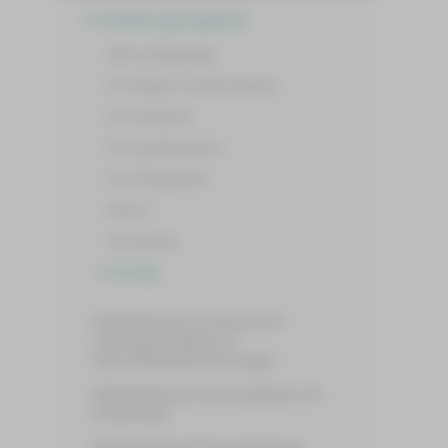
Fortbildungsangebote
Alle Fortbildungen
Für Pflege-/Funktionsdienst
Für Fachärzte
Für Assistenzärzte
Für Therapeuten
Service
Verwaltung
Sonstige
Weiterbildung Fachkraft für
Leitungsaufgaben in
Gesundheitseinrichtungen
Weiterbildung Intensivpflege und
Anästhesie
Weiterbildung Praxisanleitung