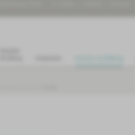
gitalisierung | KHZG
Suchen
Drucken
Kontrast
Standort
Kirchberg
Arztpraxen
Karriere und Bildung
Fortbildungsangebote
Sonstige