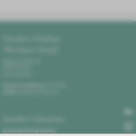
Standort Zwickau
Werdauer Straße
Werdauer Straße 68,
08060 Zwickau
Anfahrt planen
Zentrale Vermittlung:
0375 590-0
E-Mail:
info@hbk-zwickau.de
Standort Glauchau
Außenstelle Kinderzentrum