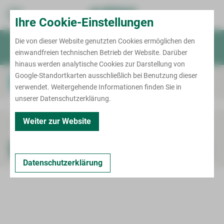
Standort Zwickau
Ihre Cookie-Einstellungen
Karl-Keil-Straße
Die von dieser Website genutzten Cookies ermöglichen den
Patient/Besucher
einwandfreien technischen Betrieb der Website. Darüber
Termin
Notruf
Für Ärzte
hinaus werden analytische Cookies zur Darstellung von
Kliniken & Fachbereiche
Krankenhausaufenthalt
Google-Standortkarten ausschließlich bei Benutzung dieser
Fortbildung für Therapeuten
Onkologisches Zentrum Zwickau
Informationen von A bis Z
verwendet. Weitergehende Informationen finden Sie in
Zentrale Notaufnahme
unserer Datenschutzerklärung.
Behandlungszentren
Allgemein-, Viszeral- und
Brustkrebszentrum
Minimalinvasive Chirurgie
Weiter zur Website
Ambulante spezialfachärztliche Versorgung
Darmkrebszentrum
Chest Pain Unit (CPU)
Zurück
Anästhesiologie, Intensivmedizin, Notfallmedizin
(ASV)
Gynäkologische Tumore
und Schmerztherapie
Diabeteszentrum
Die Fortbildung konnte nicht aufgerufen werden.
Bettenmanagement
Hautkrebszentrum
Augenheilkunde und Ophthalmochirurgie
Entwöhnung von der Beatmung
Datenschutzerklärung
Zentrum für Klinische Studien Zwickau
Kopf-Hals-Tumor-Zentrum
Frauenheilkunde und Geburtshilfe
Gefäßzentrum
Pflege
Meilensteine
Lungenkrebszentrum
Hals-Nasen-Ohren-Heilkunde
Kompetenzzentrum für Adipositas- und
Metabolische Chirurgie
Begleitende Maßnahmen
Kontakt
Nierenkrebszentrum
Handchirurgie und Rekonstruktive Mikrochirurgie
Kontakt
Lungenzentrum