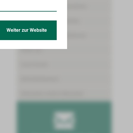
Angebote für Medizinstudenten
Freiwilligendienste/Praktika
Weiter zur Website
Förderpreis für junge Mediziner
Skills-Lab
Gute Gründe
Mitarbeiterbereich
Mitarbeiter werben Mitarbeiter