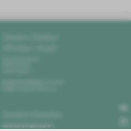
Standort Zwickau
Werdauer Straße
Werdauer Straße 68,
08060 Zwickau
Anfahrt planen
Zentrale Vermittlung:
0375 590-0
E-Mail:
info@hbk-zwickau.de
Standort Glauchau
Außenstelle Kinderzentrum