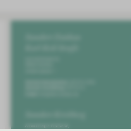
Standort Zwickau
Karl-Keil-Straße
Karl-Keil-Straße 35,
08060 Zwickau
Anfahrt planen
Zentrale Notaufnahme:
0375 51-4703
Zentrale Vermittlung:
0375 51-0
E-Mail:
info@hbk-zwickau.de
Standort Kirchberg
Schneeberger Straße 36,