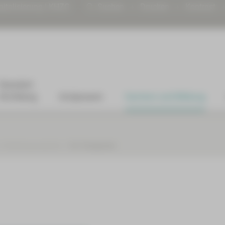
gitalisierung | KHZG
Suchen
Drucken
Kontrast
Standort
Kirchberg
Arztpraxen
Karriere und Bildung
Fortbildungsangebote
Für Therapeuten