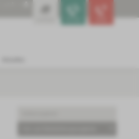
A
A
A
Leistungen
Für Ärzte
Notfall
Aktuelles
Stellenangebote
Fort- und Weiterbildungsangebote