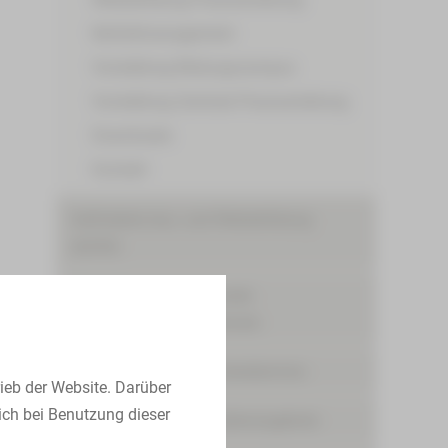
Notfallmanagement
Vorstellung Bildungscampus
Vorstellung Zentrale Praxisanleitung
Downloads
Kontakt
Geförderte Aus- und Weiterbildung
(AZAV)
Integration internationaler
Pflegekräfte/Internationals
Ausbildungs- und Karrieretermine
ieb der Website. Darüber
ich bei Benutzung dieser
Ausbildungs- und Studienangebote