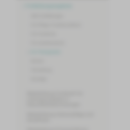
Fortbildungsangebote
Alle Fortbildungen
Für Pflege-/Funktionsdienst
Für Fachärzte
Für Assistenzärzte
Für Therapeuten
Service
Verwaltung
Sonstige
Weiterbildung Fachkraft für
Leitungsaufgaben in
Gesundheitseinrichtungen
Weiterbildung Intensivpflege und
Anästhesie
Weiterbildung Praxisanleitung