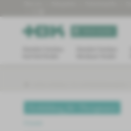
Über uns
Babygalerie
Patientengrüße
Di
Termin buchen
Standort Zwickau
Standort Zwickau
Karl-Keil-Straße
Werdauer Straße
Karriere und Bildung
Fort- und Weiterbildungsangebote
Fortbildung für Therapeuten
Zurück