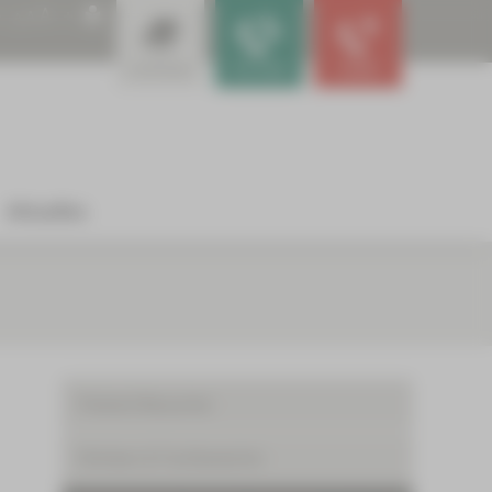
A
A
A
Leistungen
Für Ärzte
Notfall
Aktuelles
Patient/Besucher
Kliniken & Fachbereiche