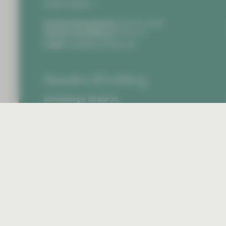
Anfahrt planen
Zentrale Notaufnahme:
0375 51-4703
Zentrale Vermittlung:
0375 51-0
E-Mail:
info@hbk-zwickau.de
Standort Kirchberg
Schneeberger Straße 36,
08107 Kirchberg
Anfahrt planen
Zentrale Vermittlung:
037602 8-0
E-Mail:
info@hbk-zwickau.de
Startseite
Impr