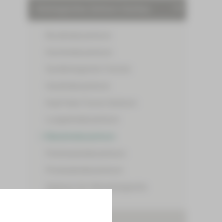
Onkologisches Zentrum Zwickau
Brustkrebszentrum
Darmkrebszentrum
Gynäkologische Tumore
Hautkrebszentrum
Kopf-Hals-Tumor-Zentrum
Lungenkrebszentrum
Nierenkrebszentrum
Pankreaskrebszentrum
Prostatakrebszentrum
Zentrum für Hämatologische
Neoplasien
Behandlungszentren