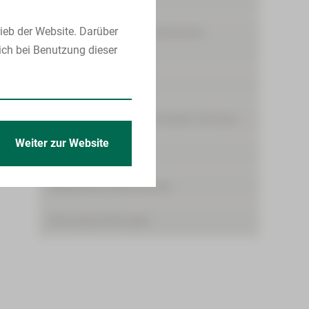
ieb der Website. Darüber
Ambulante spezialfachärztliche
ich bei Benutzung dieser
Versorgung (ASV)
Bettenmanagement
Zentrum für Klinische Studien Zwickau
Weiter zur Website
Pflege
Begleitende Maßnahmen
Serviceeinrichtungen