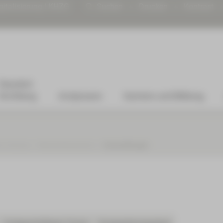
gitalisierung | KHZG
Suchen
Drucken
Kontrast
Standort
Kirchberg
Arztpraxen
Karriere und Bildung
um Zwickau
Nierenkrebszentrum
Veranstaltungen