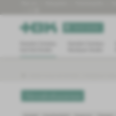
Über uns
Babygalerie
Patientengrüße
Di
Termin buchen
Standort Zwickau
Standort Zwickau
Karl-Keil-Straße
Werdauer Straße
Standort Zwickau Karl-Keil-Straße
Onkologisches Zentr
Nierenkrebszentrum