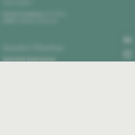
Anfahrt planen
Zentrale Vermittlung:
0375 590-0
E-Mail:
info@hbk-zwickau.de
Standort Glauchau
Außenstelle Kinderzentrum
Rudolf Virchow Klinikum, Haus 2
Virchowstraße 18, 08371 Glauchau
Anfahrt planen
Außenstelle Kinderzentrum:
03763 43-1460
E-Mail:
kinderklinik@kkh-glauchau.de
essum
Datenschutz
Erklärung zur Barrierefreiheit