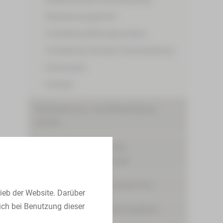
Notfallmanagement
Vorstellung Bildungscampus
Vorstellung Zentrale Praxisanleitung
Downloads
Kontakt
Geförderte Aus- und Weiterbildung
(AZAV)
Integration internationaler
Pflegekräfte/Internationals
Ausbildungs- und Karrieretermine
ieb der Website. Darüber
ich bei Benutzung dieser
Ausbildungs- und Studienangebote