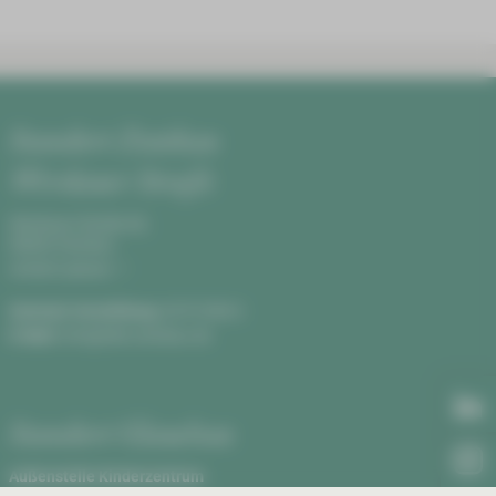
Standort Zwickau
Werdauer Straße
Werdauer Straße 68,
08060 Zwickau
Anfahrt planen
Zentrale Vermittlung:
0375 590-0
E-Mail:
info@hbk-zwickau.de
Standort Glauchau
Außenstelle Kinderzentrum