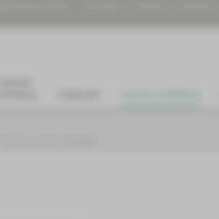
gitalisierung | KHZG
Suchen
Drucken
Kontrast
Standort
Kirchberg
Arztpraxen
Karriere und Bildung
Fortbildungsangebote
Sonstige