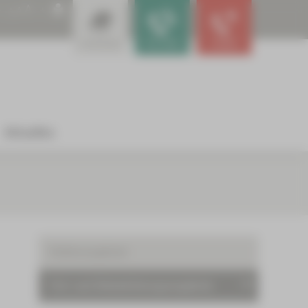
A
A
A
Leistungen
Für Ärzte
Notfall
Aktuelles
Stellenangebote
Fort- und Weiterbildungsangebote