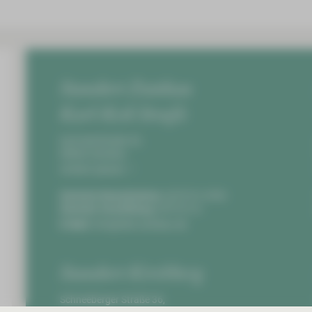
Standort Zwickau
Karl-Keil-Straße
Karl-Keil-Straße 35,
08060 Zwickau
Anfahrt planen
Zentrale Notaufnahme:
0375 51-4703
Zentrale Vermittlung:
0375 51-0
E-Mail:
info@hbk-zwickau.de
Standort Kirchberg
Schneeberger Straße 36,