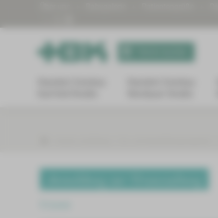
Über uns
Babygalerie
Patientengrüße
Di
Termin buchen
Standort Zwickau
Standort Zwickau
Karl-Keil-Straße
Werdauer Straße
Karriere und Bildung
Fort- und Weiterbildungsangebote
Anmeldung zur Veranstaltung
Zurück