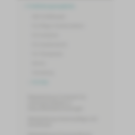
Fortbildungsangebote
Alle Fortbildungen
Für Pflege-/Funktionsdienst
Für Fachärzte
Für Assistenzärzte
Für Therapeuten
Service
Verwaltung
Sonstige
Weiterbildung Fachkraft für
Leitungsaufgaben in
Gesundheitseinrichtungen
Weiterbildung Intensivpflege und
Anästhesie
Weiterbildung Praxisanleitung