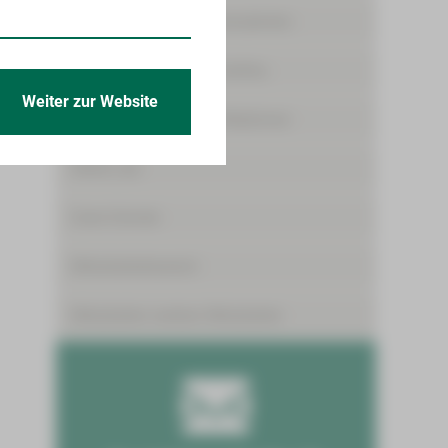
Angebote für Medizinstudenten
Freiwilligendienste/Praktika
Weiter zur Website
Förderpreis für junge Mediziner
Skills-Lab
Gute Gründe
Mitarbeiterbereich
Mitarbeiter werben Mitarbeiter