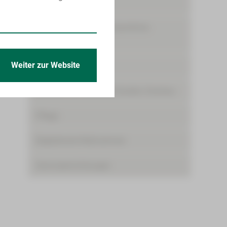
Behandlungszentren
Ambulante spezialfachärztliche
Versorgung (ASV)
Weiter zur Website
Bettenmanagement
Zentrum für Klinische Studien Zwickau
Pflege
Begleitende Maßnahmen
Serviceeinrichtungen