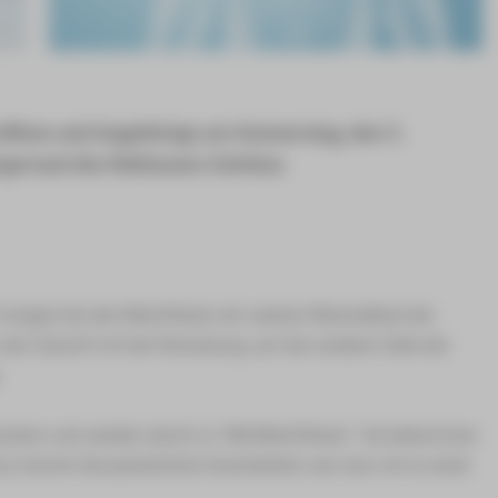
roffene und Angehörige am Donnerstag, den 3.
ürgersaal des Rathauses Zwickau
 morgen bei den Betroffenen ein wahres Wechselbad der
 der Zukunft mit der Erkrankung, auf der anderen Seite die
.
tuation und werden damit zu "Mit-Betroffenen". Sie bekommen
zu kommt die persönliche Unsicherheit, wie man mit so einer