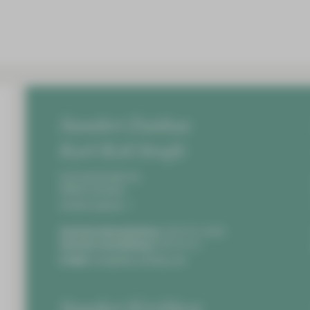
Standort Zwickau
Karl-Keil-Straße
Karl-Keil-Straße 35,
08060 Zwickau
Anfahrt planen
Zentrale Notaufnahme:
0375 51-4703
Zentrale Vermittlung:
0375 51-0
E-Mail:
info@hbk-zwickau.de
Standort Kirchberg