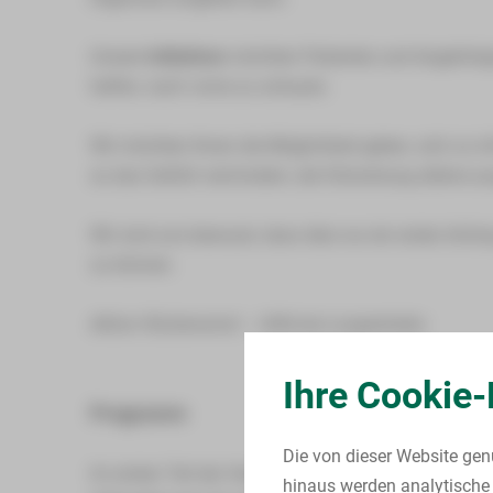
Unsere
Initiativen
möchten Patienten und Angehörig
helfen, nach vorne zu schauen.
Wir möchten Ihnen die Möglichkeit geben, sich zu 
so das Gefühl vermindern, der Erkrankung alleine aus
Wir sind uns bewusst, dass dies nur ein erster Anfa
zu können.
Aktion Rückenwind
–
Hilfe bei Lungenkrebs
Ihre Cookie-
Programm
Die von dieser Website gen
Im ersten Teil der Veranstaltung informieren Exper
hinaus werden analytische 