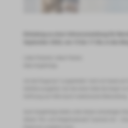
Einladung zu einer Infoveranstaltung für Bet
September 2026, von 15 bis 17 Uhr, in den B
Liebe Patientin, lieber Patient,
liebe Angehörige,
mit der Diagnose "Lungenkrebs" wird von heute auf
Gefühle ausgelöst: Auf der einen Seite die Angst vor
Hoffnung auf Hilfe durch medizinische Behandlung
Auch Angehörige leiden unter dieser schwierigen Si
dieses "Hin- und Hergerissensein" hautnah mit – hin
Diganose umgehen kann.