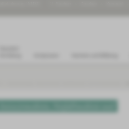
gitalisierung | KHZG
Suchen
Drucken
Kontrast
Standort
Kirchberg
Arztpraxen
Karriere und Bildung
he
Anästhesiologie, Intensivmedizin, Notfallmedizin und Schmerztherapie
V
 Intensivmedizin, Notfallmedizin und