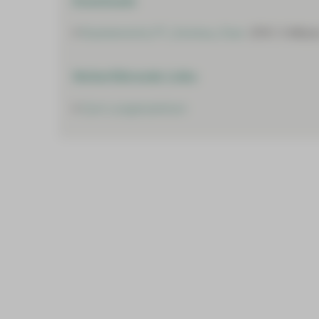
Downloads
Rueckenwind_PT_Zwickau_Flyer
(PDF, 3 MByte
Weiterführende Links
Zum Lungenzentrum