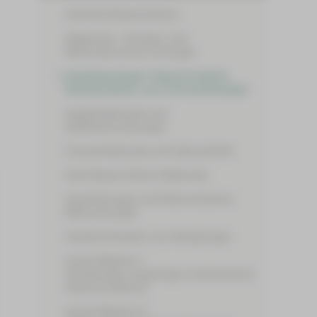
Zentrale Notaufnahme
Allgemein-, Viszeral- und
Minimalinvasive Chirurgie
Anästhesiologie, Intensivmedizin,
Notfallmedizin und Schmerztherapie
Augenheilkunde und
Ophthalmochirurgie
Frauenheilkunde und Geburtshilfe
Hals-Nasen-Ohren-Heilkunde
Handchirurgie und Rekonstruktive
Mikrochirurgie
Hautkrankheiten und Allergologie
Innere Medizin I
(Kardiologie, Angiologie, Internistische
Intensivmedizin)
Innere Medizin II