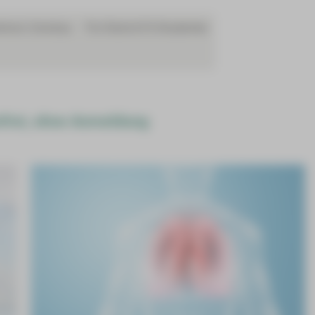
entrum Zwickau
Für Ärzte & PJ-Studenten
nfrei, ohne Anmeldung