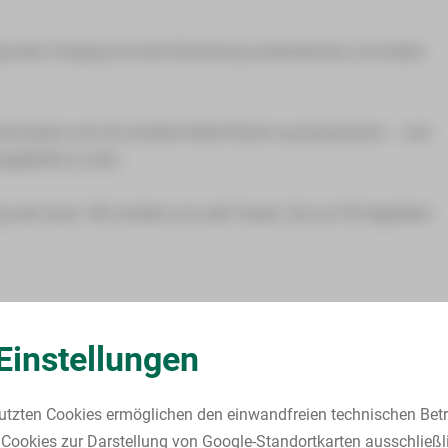
e beim Umgang mit der Erkrankung unterstützeun und dabei
informieren und mit anderen Betroffenen auszutauschen – und
geliefert zu sein.
ng sein kann. Wir würden uns sehr freuen, Sie vor Ort begrüßen
Einstellungen
utzten Cookies ermöglichen den einwandfreien technischen Betr
ten über die medizinischen Hintergründe und geben
Cookies zur Darstellung von Google-Standortkarten ausschließl