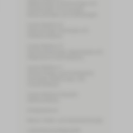
(Nephrologie, Endokrinologie und
Diabetologie, Immunologie,
Rheumatologie und Infektiologie)
Innere Medizin III
(Hämatologie, Onkologie und
Palliativmedizin)
Innere Medizin IV
(Gastroenterologie, Hepatologie und
Allgemeine Innere Medizin)
Innere Medizin V
(Pneumologie, pneumologische
Onkologie, Beatmungs- und
Schlafmedizin)
Innere Medizin/Geriatrie
(Altersmedizin)
Kinderzentrum
Mund-, Kiefer- und Gesichtschirurgie
Laboratoriumsdiagnostik