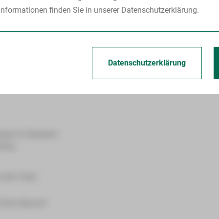
nformationen finden Sie in unserer Datenschutzerklärung.
individuelle Fragen an die Experten der Klinik zu stellen und
Datenschutzerklärung
linik für Innere Medizin V, Leiter des Lungenzentrums)
rige im Gespräch
atung
 dem Flyer..
 Ihren Besuch!