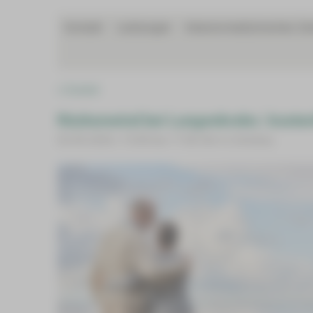
Kontakt
Leistungen
Intensivmedizinischen Z
Wissenschaft
Fort- und Weiterbildungen
Zurück
Rückenwind bei Lungenkrebs | koste
03.09.2026 | 15:00 bis 17:00 Uhr in Zwickau