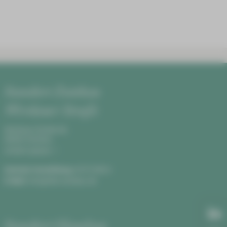
Standort Zwickau
Werdauer Straße
Werdauer Straße 68,
08060 Zwickau
Anfahrt planen
Zentrale Vermittlung:
0375 590-0
E-Mail:
info@hbk-zwickau.de
Standort Glauchau