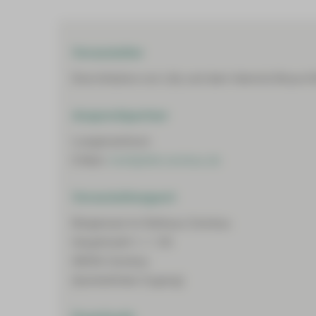
Veranstalter
Eine Initiative von Lilly und dem Heinrich-Braun-
Ansprechpartner
Lungenzentrum
E-Mail:
ime5@hbk-zwickau.de
Veranstaltungsort
Bürgersaal im Rathaus Zwickau
Hauptmarkt 1, 1. OG
08056 Zwickau
(barrierefreier Zugang)