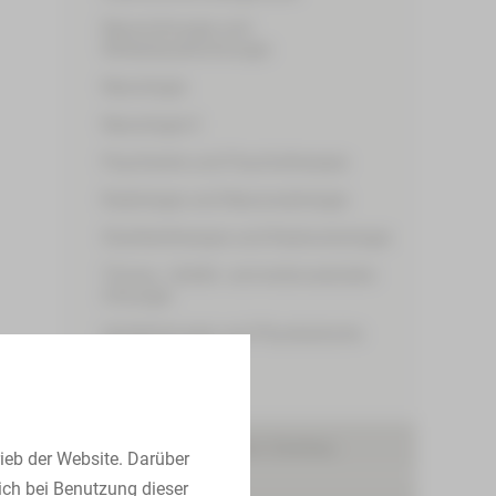
Neurochirurgie und
Wirbelsäulenchirurgie
Neurologie
Neurologie II
Psychiatrie und Psychotherapie
Radiologie und Neuroradiologie
Strahlentherapie und Radioonkologie
Thorax-, Gefäß- und endovaskuläre
Chirurgie
Unfallchirurgie und Physikalische
Medizin
Urologie
Onkologisches Zentrum Zwickau
ieb der Website. Darüber
ich bei Benutzung dieser