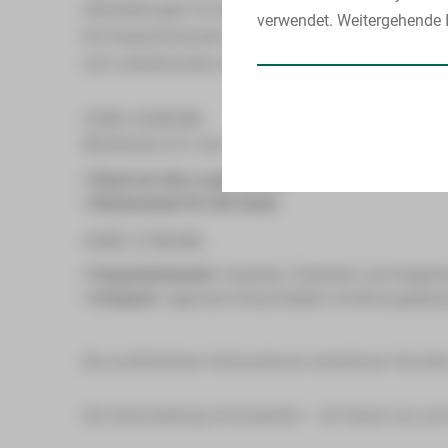
Hilfestellungen für den Alltag.
verwendet. Weitergehende I
Die Gesprächsinseln im zweiten Teil laden dazu ein, 
sich untereinander auszutauschen.
15.00–16.00 Uhr:
(Moderation Dr. med. Reinhold Müller, Chefarzt der K
Rund um den Lungenkrebs
Rückenwind für die Seele
16.00–17.00 Uhr:
Gesprächsinseln:
Experten, Patienten und Angehö
Infopark:
regionale Anlaufstellen, Ernährungsber
Die ausführlichen Informationen entnehmen Sie bitte
Die Veranstaltung ist kostenfrei – wir freuen uns auf