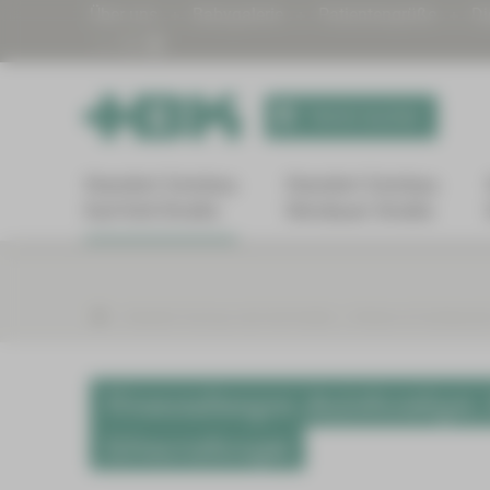
Über uns
Babygalerie
Patientengrüße
Di
Termin buchen
Standort Zwickau
Standort Zwickau
Karl-Keil-Straße
Werdauer Straße
Standort Zwickau Karl-Keil-Straße
Kliniken & Fachbereic
Veranstaltungen Anästhesiologie,
Schmerztherapie