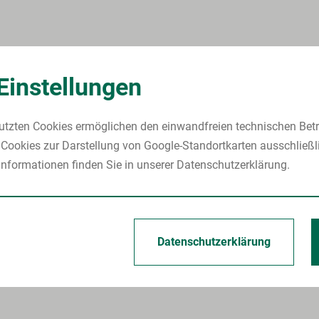
Einstellungen
utzten Cookies ermöglichen den einwandfreien technischen Betr
Cookies zur Darstellung von Google-Standortkarten ausschließl
nformationen finden Sie in unserer Datenschutzerklärung.
Datenschutzerklärung